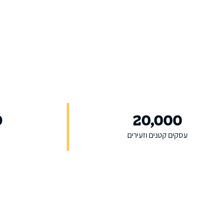
0
20
,000
עסקים קטנים וזעירים