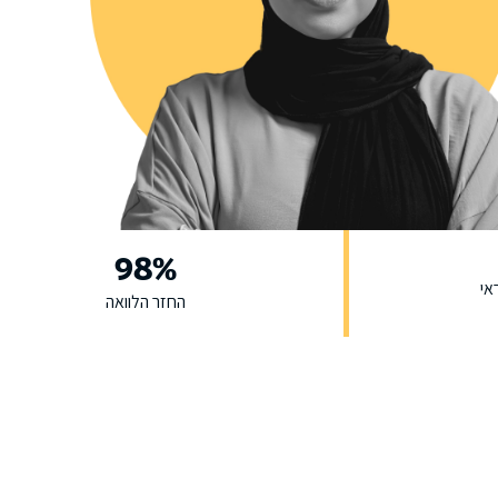
98
%
אי
החזר הלוואה