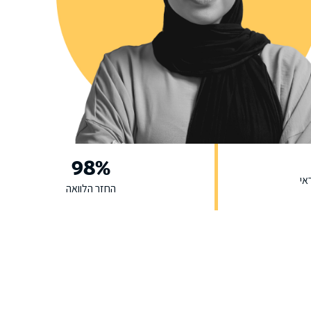
98
%
אי
החזר הלוואה